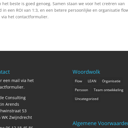
n het beste is goed genoeg. Samen staan we voor het creëren van
d in een ROI van 1:3, en een betere persoonlijke en organisatie flo
via het contactformulier.
tact
Woordwolk
r een mail via het
Flow
LEAN
Organisatie
actformulier
.
Persoon
Team ontwikkeling
de Consulting
Uncategorized
in Arends
hwinstraat 53
 WK Zwijndrecht
Algemene Voorwaarde
ne 06 12 18 45 86