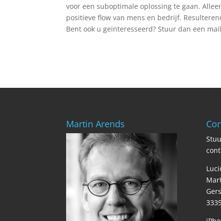
voor een suboptimale oplossing te gaan. Allee
positieve flow van mens en bedrijf. Resulteren
Bent ook u geïnteresseerd? Stuur dan een mail 
Martin Arends
Con
Stuu
cont
Luci
Mart
Gers
3335
iPho