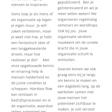
gepubliceerd. Ben je
mensen te inspireren.
geïnteresseerd en wil je
meer willen weten? We
Soms loop je als mens of
organiseren regelmatig
als organisatie op tegen
seminars en worskhops.
je eigen muur. Je wilt
Ook bij jou. Jouw
zaken verbeteren, maar
organisatie verdient
je weet niet hoe. Je hebt
maatwerk om de unieke
een fantastisch idee of
kracht die in jouw
een langgekoesterde
organisatie schuilt te
droom, maar hoe
ontsluiten.
realiseer je die? Met
onze opgebouwde kennis
Daarom komen we ook
en ervaring help ik
graag eens bij je langs
mensen helderheid en
om kennis te maken en
de juiste condities te
een dag(deel) lang, op de
scheppen. Hierdoor flow
werkvloer samen met
kan ontstaan in
jouw mensen het
bedrijfsprocessen en in
potentieel zichtbaar te
de organisatie, waardoor
maken. Je zult verstelt
ieders potentieel ten