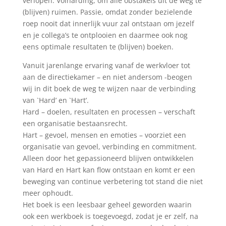
verlopen. Volharding, om alle obstakels uit de weg te
(blijven) ruimen. Passie, omdat zonder bezielende
roep nooit dat innerlijk vuur zal ontstaan om jezelf
en je collega’s te ontplooien en daarmee ook nog
eens optimale resultaten te (blijven) boeken.
Vanuit jarenlange ervaring vanaf de werkvloer tot
aan de directiekamer – en niet andersom -beogen
wij in dit boek de weg te wijzen naar de verbinding
van `Hard’ en `Hart’.
Hard – doelen, resultaten en processen – verschaft
een organisatie bestaansrecht.
Hart – gevoel, mensen en emoties – voorziet een
organisatie van gevoel, verbinding en commitment.
Alleen door het gepassioneerd blijven ontwikkelen
van Hard en Hart kan flow ontstaan en komt er een
beweging van continue verbetering tot stand die niet
meer ophoudt.
Het boek is een leesbaar geheel geworden waarin
ook een werkboek is toegevoegd, zodat je er zelf, na