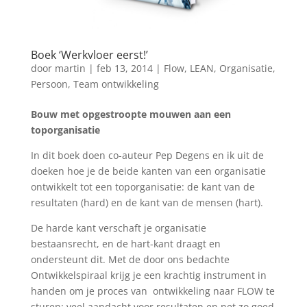
Boek ‘Werkvloer eerst!’
door
martin
|
feb 13, 2014
|
Flow
,
LEAN
,
Organisatie
,
Persoon
,
Team ontwikkeling
Bouw met opgestroopte mouwen aan een
toporganisatie
In dit boek doen co-auteur Pep Degens en ik uit de
doeken hoe je de beide kanten van een organisatie
ontwikkelt tot een toporganisatie: de kant van de
resultaten (hard) en de kant van de mensen (hart).
De harde kant verschaft je organisatie
bestaansrecht, en de hart-kant draagt en
ondersteunt dit. Met de door ons bedachte
Ontwikkelspiraal krijg je een krachtig instrument in
handen om je proces van ontwikkeling naar FLOW te
sturen: veel aandacht voor resultaten en net zo goed